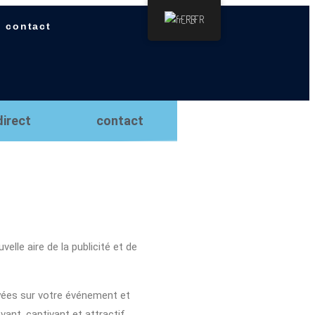
FR_FR
contact
direct
contact
le aire de la publicité et de
yées sur votre événement et
vant, captivant et attractif.