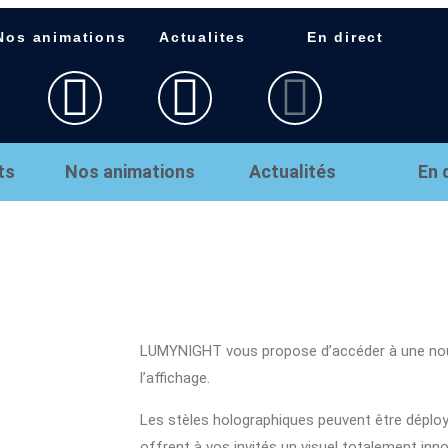
Nos animations
Actualites
En direct
ts
Nos animations
Actualités
En 
LUMYNIGHT vous propose d’accéder à une nouvel
l’affichage.
Les stèles holographiques peuvent être déplo
offrent à vos invités un visuel totalement inno