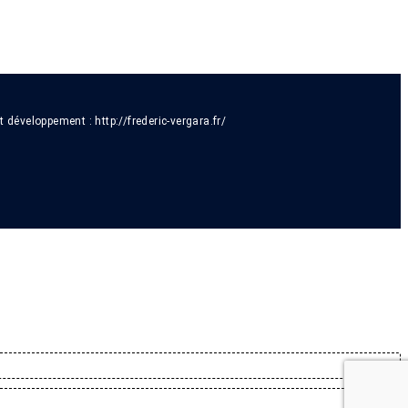
t développement :
http://frederic-vergara.fr/