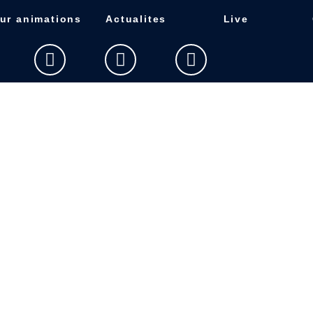
ur animations
Actualites
Live