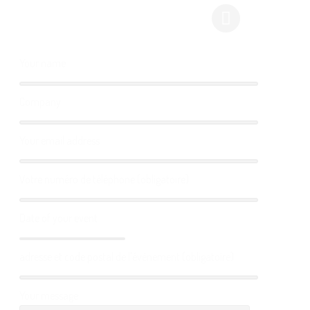
Your name
Company
Your email address
Votre numéro de téléphone (obligatoire)
Date of your event
adresse et code postal de l'événement:(obligatoire)
Your message