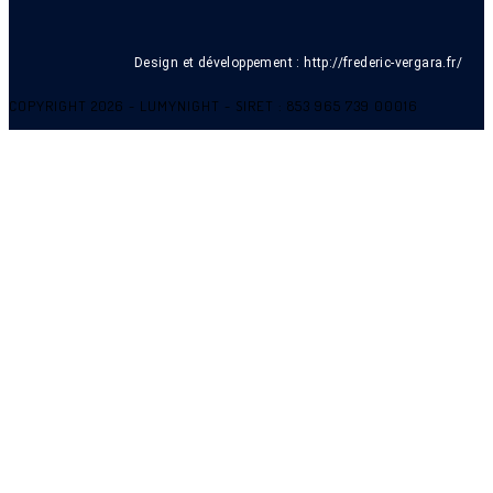
Design et développement :
http://frederic-vergara.fr/
COPYRIGHT 2026 - LUMYNIGHT - SIRET : 853 965 739 00016