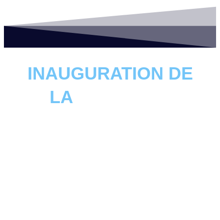
INAUGURATION DE
LA
SHOPPING
PROMENADE
Déploiement des robots pour l’inauguration
de la « Shopping Promenade » en région