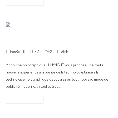
Continue Reading
Animation hologramme
IronBot-ID
6 April 2022
ANIM
Monolithe holographique LUMYNIGHT vous propose une toute
nouvelle expérience à la pointe de la technologie.Grâce à la
technologie holographique découvrez un tout nouveau mode de
publicité moderne, virtuel et très…
Continue Reading