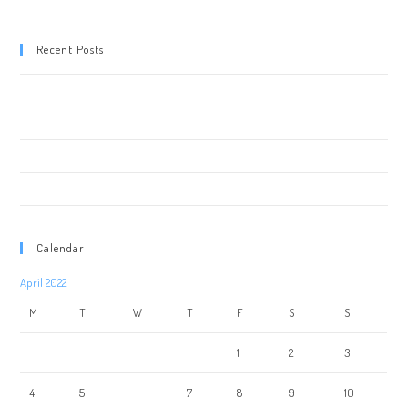
Recent Posts
Inauguration de la Concession XPENG Toulouse
Les robots au FUTUROSCOPE
Animation STARDUST Galerie Marchande
ROBOT GEANT STUNTER
Calendar
April 2022
M
T
W
T
F
S
S
1
2
3
4
5
6
7
8
9
10