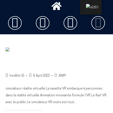
EN
simulateur VR
IronBot-ID
6 April 2022
ANIM
simulateur réalite virtuelle La navette VR embarque 4 personnes
dans la réalité virtuelle Animation innovante Formule 1 VR Le Kart VR
avec le public Le simulateur VR moto est tout…