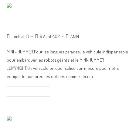
mini-hummer
IronBot-ID
6 April 2022
ANIM
MINI - HUMMER Pour les longues parades, le véhicule indispensable
pour embarquer les robots géants et le MINI-HUMMER
LUMYNIGHT.Un véhicule unique réalisé sur-mesure pour notre
équipe.De nombreuses options comme l'écran…
Continue Reading
Chevrolet Camaro