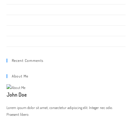
Les robots au FUTUROSCOPE
Animation STARDUST Galerie Marchande
ROBOT GEANT STUNTER
BAD TRON
Recent Comments
About Me
John Doe
Lorem ipsum dolor sit amet, consectetur adipiscing elit. Integer nec odio.
Praesent libero.