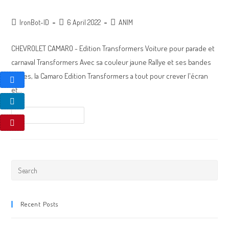
IronBot-ID
6 April 2022
ANIM
CHEVROLET CAMARO - Edition Transformers Voiture pour parade et
carnaval Transformers Avec sa couleur jaune Rallye et ses bandes
noires, la Camaro Edition Transformers a tout pour crever l'écran
et…
Continue Reading
Recent Posts
Inauguration de la Concession XPENG Toulouse