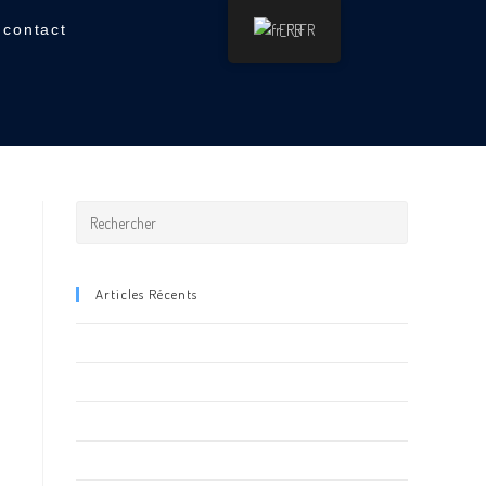
FR_FR
contact
Articles Récents
Inauguration de la Concession XPENG Toulouse
Les robots au FUTUROSCOPE
Animation STARDUST Galerie Marchande
ROBOT GEANT STUNTER