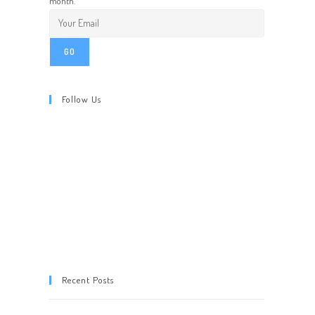
month.
GO
Follow Us
Recent Posts
Inauguration de la Concession XPENG Toulouse