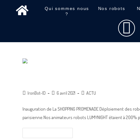
Qui sommes nous
Nos robots
N
?
Inauguration Shopping Promenade
IronBot-ID
6 avril 2021
ACTU
Inauguration de La SHOPPING PROMENADE Déploiement des robot
parisienne.Nos animateurs robots LUMYNIGHT étaient à 200% p
Continuer La Lecture