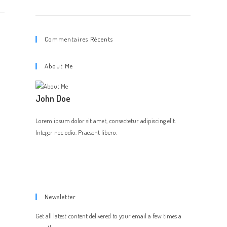
BAD TRON
Commentaires Récents
About Me
John Doe
Lorem ipsum dolor sit amet, consectetur adipiscing elit.
Integer nec odio. Praesent libero.
Newsletter
Get all latest content delivered to your email a few times a