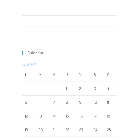
Les robots au FUTUROSCOPE
Animation STARDUST Galerie Marchande
ROBOT GEANT STUNTER
Calendar
avril 2021
L
M
M
J
V
S
D
1
2
3
4
5
6
7
8
9
10
11
12
13
14
15
16
17
18
19
20
21
22
23
24
25