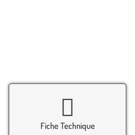
De 2 à 3 medleys de 12 minutes, dynamiques
et modernes réinterprétant du DAFT PUNK
à JUSTICE.
Notre artiste évolue avec un instrument
unique et se prêtera au jeu des photos pour
immortaliser votre événement.
Fiche Technique